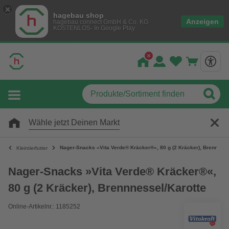
hagebau shop
Anzeigen
hagebau connect GmbH & Co. KG
KOSTENLOS- In Google Play
Wähle jetzt Deinen Markt
Nager-Snacks »Vita Verde® Kräcker®«, 80 g (2 Kräcker), Brennness
Kleintierfutter
Nager-Snacks »Vita Verde® Kräcker®«,
80 g (2 Kräcker), Brennnessel/Karotte
Online-Artikelnr.: 1185252