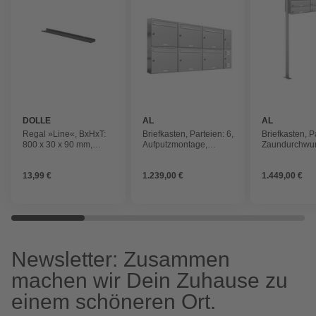
DOLLE
AL
AL
BRIEFKASTENSYSTEME
BRIEFKAST
Regal »Line«, BxHxT:
Briefkasten, Parteien: 6,
Briefkasten, P
800 x 30 x 90 mm,
Aufputzmontage,
Zaundurchwur
Stahl, schwarz
BxHxT: 129,7 x 68,4 x
153,305 x 150
11,6 cm
cm
13,99 €
1.239,00 €
1.449,00 €
Newsletter: Zusammen
machen wir Dein Zuhause zu
einem schöneren Ort.