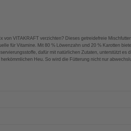
ix von VITAKRAFT verzichten? Dieses getreidefreie Mischfutterm
elle für Vitamine. Mit 80 % Löwenzahn und 20 % Karotten biet
vierungsstoffe, dafür mit natürlichen Zutaten, unterstützt es
em herkömmlichen Heu. So wird die Fütterung nicht nur abwechs