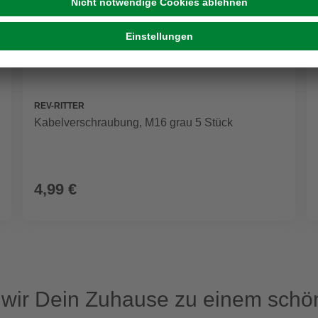
REV-RITTER
Kabelverschraubung, M16 grau 5 Stück
4,99 €
ir Dein Zuhause zu einem schön