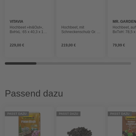
VITAVIA
MR. GARDE
Hochbeet »In&Out«,
Hochbeet, mit
Hochbeet, auf
BxHxL: 65 x 40,3 x 185
Schneckenschutz Gr. L,
BxTxH: 78,5 x
cm,
BxTxH: 193 x 83 x 76
cm, WPC/Alum
Zincalume/Aluminium
cm, Metall, anthrazit
anthrazit/blan
229,00 €
219,00 €
79,99 €
Passend dazu
PASST DAZU
PASST DAZU
PASST DAZU