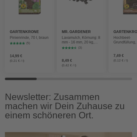
GARTENKRONE
MR. GARDENER
GARTENKR
Pinienrinde, 70 l, braun
Lavamulch, Körnung: 8
Hochbeet-
mm - 16 mm, 20 kg,
Grundfüllung,
(5)
schwarzgrau
naturreinem N
(3)
60 l
7,49 €
14,99 €
8,49 €
(0,12 € / l)
(0,21 € / l)
(0,42 € / l)
Newsletter: Zusammen
machen wir Dein Zuhause zu
einem schöneren Ort.