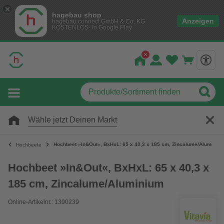
hagebau shop
Anzeigen
hagebau connect GmbH & Co. KG
KOSTENLOS- In Google Play
Wähle jetzt Deinen Markt
Hochbeet »In&Out«, BxHxL: 65 x 40,3 x 185 cm, Zincalume/Aluminiu
Hochbeete
Hochbeet »In&Out«, BxHxL: 65 x 40,3 x
185 cm, Zincalume/Aluminium
Online-Artikelnr.: 1390239