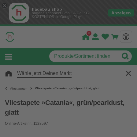
hagebau shop
Anzeigen
hagebau connect GmbH & Co. KG
KOSTENLOS- In Google Play
Wähle jetzt Deinen Markt
Vliestapete »Catania«, grün/pearldust, glatt
Vliestapeten
Vliestapete »Catania«, grün/pearldust,
glatt
Online-Artikelnr.: 1128597