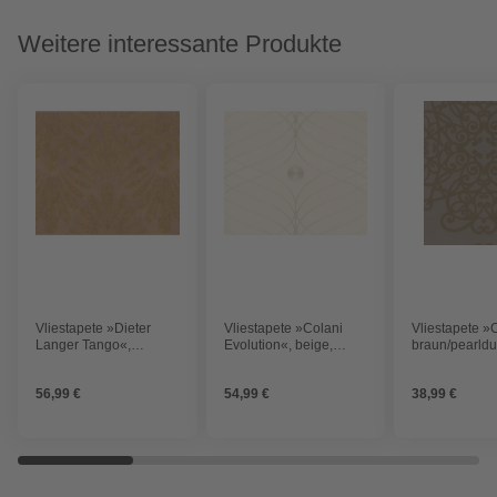
Weitere interessante Produkte
Vliestapete »Dieter
Vliestapete »Colani
Vliestapete »
Langer Tango«,
Evolution«, beige,
braun/pearldus
beige/braun, strukturiert
strukturiert
56,99 €
54,99 €
38,99 €