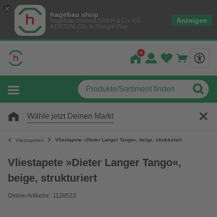
hagebau shop
Anzeigen
hagebau connect GmbH & Co. KG
KOSTENLOS- In Google Play
Wähle jetzt Deinen Markt
Vliestapete »Dieter Langer Tango«, beige, strukturiert
Vliestapeten
Vliestapete »Dieter Langer Tango«,
beige, strukturiert
Online-Artikelnr.: 1128523