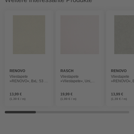
RENOVO
RASCH
RENOVO
Vliestapete
Vliestapete
Vliestapete
»RENOVO«, BxL: 53 x
»Vliestapete«, Uni,
»RENOVO«, B
1005 cm, weiß
rosa, glänzend
1005 cm, gra
13,99 €
19,99 €
13,99 €
(1,39 € / m)
(1,99 € / m)
(1,39 € / m)