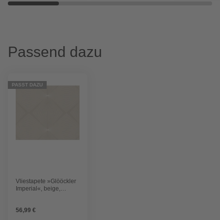
Passend dazu
PASST DAZU
Vliestapete »Glööckler
Imperial«, beige,
strukturiert
56,99 €