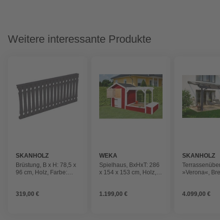
Weitere interessante Produkte
SKANHOLZ
WEKA
SKANHOLZ
Brüstung, B x H: 78,5 x
Spielhaus, BxHxT: 286
Terrassenübe
96 cm, Holz, Farbe:
x 154 x 153 cm, Holz,
»Verona«, Bre
schiefergrau
schwedischrot/weiß
cm, Dach: Pol
(PC), schiefe
319,00 €
1.199,00 €
4.099,00 €