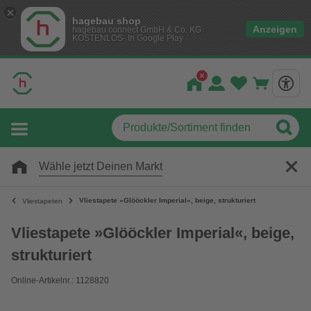
hagebau shop
Anzeigen
hagebau connect GmbH & Co. KG
KOSTENLOS- In Google Play
Wähle jetzt Deinen Markt
Vliestapete »Glööckler Imperial«, beige, strukturiert
Vliestapeten
Vliestapete »Glööckler Imperial«, beige,
strukturiert
Online-Artikelnr.: 1128820