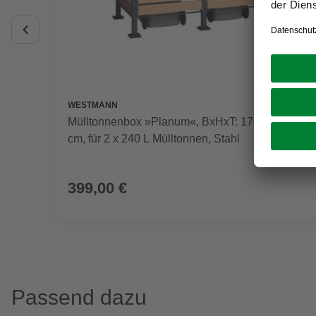
WESTMANN
Mülltonnenbox »Planum«, BxHxT: 170 x 120 x 90
cm, für 2 x 240 L Mülltonnen, Stahl
399,00 €
Passend dazu