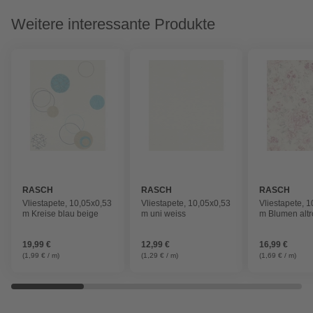
Weitere interessante Produkte
RASCH
RASCH
RASCH
Vliestapete, 10,05x0,53
Vliestapete, 10,05x0,53
Vliestapete, 
m Kreise blau beige
m uni weiss
m Blumen altr
19,99 €
12,99 €
16,99 €
(1,99 € / m)
(1,29 € / m)
(1,69 € / m)