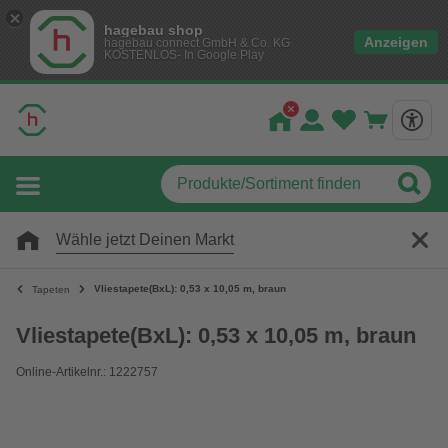
hagebau shop
Anzeigen
hagebau connect GmbH & Co. KG
KOSTENLOS- In Google Play
Wähle jetzt Deinen Markt
Vliestapete(BxL): 0,53 x 10,05 m, braun
Tapeten
Vliestapete(BxL): 0,53 x 10,05 m, braun
Online-Artikelnr.: 1222757