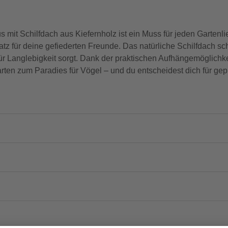
s mit Schilfdach aus Kiefernholz ist ein Muss für jeden Gartenl
tz für deine gefiederten Freunde. Das natürliche Schilfdach sch
 Langlebigkeit sorgt. Dank der praktischen Aufhängemöglichkei
rten zum Paradies für Vögel – und du entscheidest dich für gepr