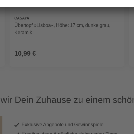
CASAYA
Übertopf »Lisboa«, Höhe: 17 cm, dunkelgrau,
Keramik
10,99 €
ir Dein Zuhause zu einem schön
Exklusive Angebote und Gewinnspiele