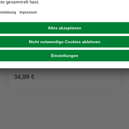
Vogeltränke, Terrazzo, gelb
34,99 €