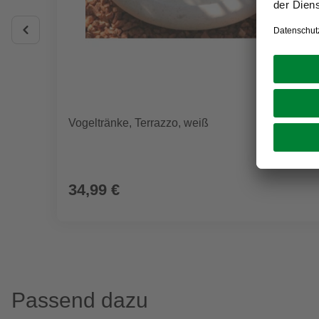
Vogeltränke, Terrazzo, weiß
34,99 €
Passend dazu