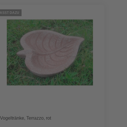
ASST DAZU
PASST D
Vogeltränke, Terrazzo, rot
Vogelt