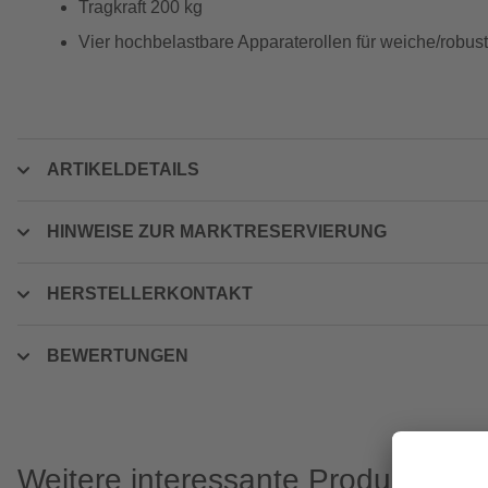
Tragkraft 200 kg
Vier hochbelastbare Apparaterollen für weiche/robu
ARTIKELDETAILS
HINWEISE ZUR MARKTRESERVIERUNG
HERSTELLERKONTAKT
BEWERTUNGEN
Weitere interessante Produkte