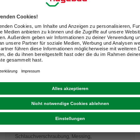
WELLWATER
Schlauchverschraubung, Messing,