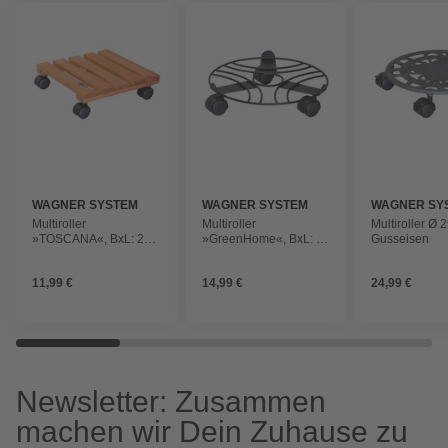
WAGNER SYSTEM
WAGNER SYSTEM
WAGNER SY
Multiroller
Multiroller
Multiroller Ø 
»TOSCANA«, BxL: 29 x
»GreenHome«, BxL: 35
Gusseisen
29 cm, Holz
x cm, Holz
11,99 €
14,99 €
24,99 €
Newsletter: Zusammen
machen wir Dein Zuhause zu