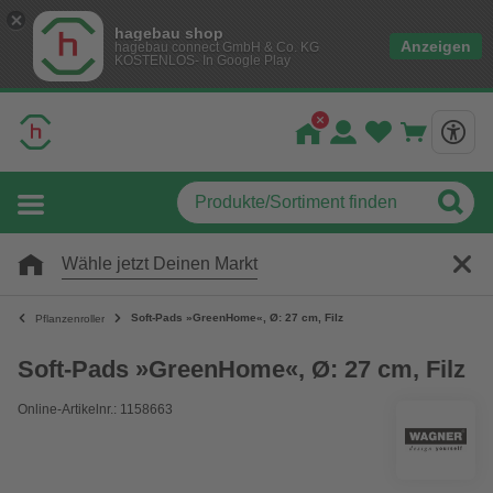
hagebau shop
Anzeigen
hagebau connect GmbH & Co. KG
KOSTENLOS- In Google Play
Wähle jetzt Deinen Markt
Soft-Pads »GreenHome«, Ø: 27 cm, Filz
Pflanzenroller
Soft-Pads »GreenHome«, Ø: 27 cm, Filz
Online-Artikelnr.: 1158663