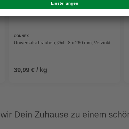
CONNEX
Universalschrauben, ØxL: 8 x 260 mm, Verzinkt
39,99 € / kg
ir Dein Zuhause zu einem schön