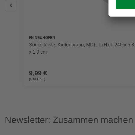
FN NEUHOFER
Sockelleiste, Kiefer braun, MDF, LxHxT: 240 x 5,8
x 1,9 cm
9,99 €
(4,16 € / m)
Newsletter: Zusammen machen w