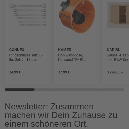
CONNEX
KAISER
KARIBU
Ringschlüsselsatz, 6-
Hohlwanddose,
Sauna »Haap
tlg. Set, 6 - 17 mm
Polyamid (PA 6),
inkl. 9 kW Bi
orange
Saunaofen mit
Steuerung, für
14,99 €
37,99 €
3.299,00 €
Personen
Newsletter: Zusammen
machen wir Dein Zuhause zu
einem schöneren Ort.