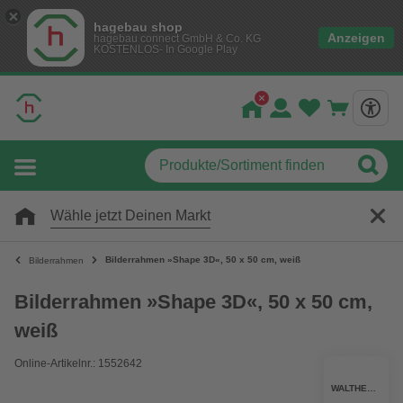
hagebau shop
Anzeigen
hagebau connect GmbH & Co. KG
KOSTENLOS- In Google Play
Wähle jetzt Deinen Markt
Bilderrahmen »Shape 3D«, 50 x 50 cm, weiß
Bilderrahmen
Bilderrahmen »Shape 3D«, 50 x 50 cm,
weiß
Online-Artikelnr.: 1552642
WALTHER DESIGN