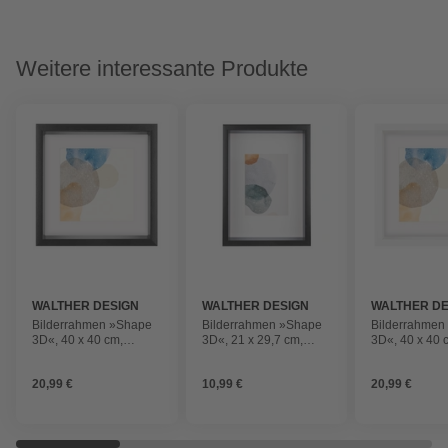
Weitere interessante Produkte
WALTHER DESIGN
WALTHER DESIGN
WALTHER DE
Bilderrahmen »Shape
Bilderrahmen »Shape
Bilderrahmen
3D«, 40 x 40 cm,
3D«, 21 x 29,7 cm,
3D«, 40 x 40 
schwarz
schwarz
20,99 €
10,99 €
20,99 €