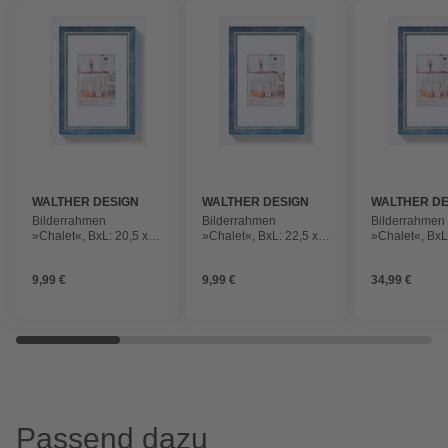
WALTHER DESIGN
WALTHER DESIGN
WALTHER DE
Bilderrahmen
Bilderrahmen
Bilderrahmen
»Chalet«, BxL: 20,5 x
»Chalet«, BxL: 22,5 x
»Chalet«, BxL
26,5 cm, blau,
32,5 cm, blau,
62,5 cm, blau,
Kunststoff
Kunststoff
Kunststoff
9,99 €
9,99 €
34,99 €
Passend dazu