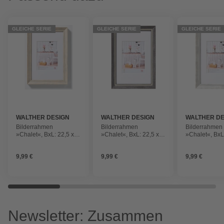
GLEICHE SERIE
GLEICHE SERIE
GLEICHE SERIE
WALTHER DESIGN
WALTHER DESIGN
WALTHER DE
Bilderrahmen
Bilderrahmen
Bilderrahmen
»Chalet«, BxL: 22,5 x
»Chalet«, BxL: 22,5 x
»Chalet«, BxL
32,5 cm, natur,
32,5 cm, Schwarz,
32,5 cm, weiß
Kunststoff
Kunststoff
Kunststoff
9,99 €
9,99 €
9,99 €
Newsletter: Zusammen