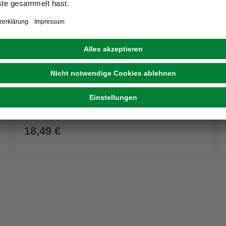
WALTHER DESIGN
Bilderrahmen »NEW LIFESTYLE«, BxL: 51,1 x
60,9 cm, silberfarben, Kunststoff
18,49 €