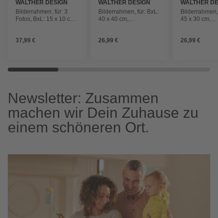
WALTHER DESIGN
WALTHER DESIGN
WALTHER DE
Bilderrahmen, für: 3
Bilderrahmen, für: BxL:
Bilderrahmen, 
Fotos, BxL: 15 x 10 cm,
40 x 40 cm,
45 x 30 cm,
Holzwerkstoff
Holzwerkstoff
Holzwerkstoff
37,99 €
26,99 €
26,99 €
Newsletter: Zusammen
machen wir Dein Zuhause zu
einem schöneren Ort.