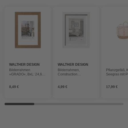
WALTHER DESIGN
WALTHER DESIGN
Bilderrahmen
Bilderrahmen,
Pflanzgefäß, 
»GRADO«, BxL: 24,6 x
Construction
Seegras mit P
34,6 cm, eichefarben,
Designrahmen, Weiß,
cm rund natur
Holz
10x15 cm
8,49 €
4,99 €
17,99 €