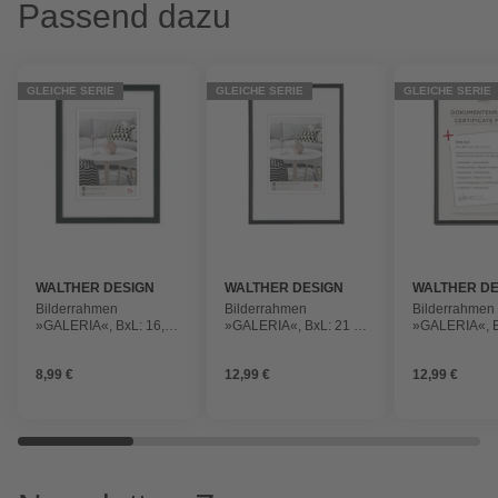
Passend dazu
GLEICHE SERIE
GLEICHE SERIE
GLEICHE SERIE
WALTHER DESIGN
WALTHER DESIGN
WALTHER DE
Bilderrahmen
Bilderrahmen
Bilderrahmen
»GALERIA«, BxL: 16,5
»GALERIA«, BxL: 21 x
»GALERIA«, B
x 21,3 cm, Schwarz,
31 cm, Schwarz,
x 30,8 cm, Sc
Kunststoff
Kunststoff
Kunststoff
8,99 €
12,99 €
12,99 €