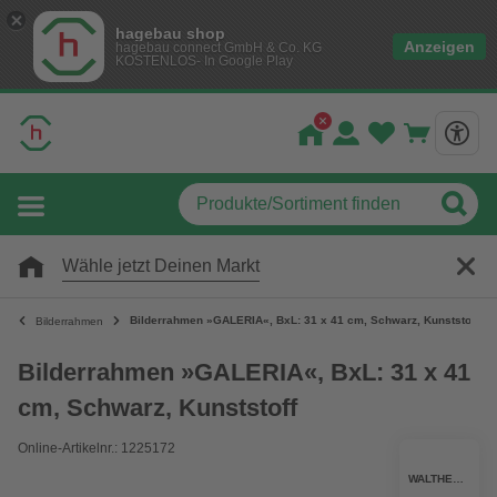
hagebau shop
Anzeigen
hagebau connect GmbH & Co. KG
KOSTENLOS- In Google Play
Wähle jetzt Deinen Markt
Bilderrahmen »GALERIA«, BxL: 31 x 41 cm, Schwarz, Kunststoff
Bilderrahmen
Bilderrahmen »GALERIA«, BxL: 31 x 41
cm, Schwarz, Kunststoff
Online-Artikelnr.: 1225172
WALTHER DESIGN