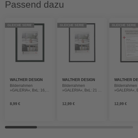
Passend dazu
GLEICHE SERIE
GLEICHE SERIE
GLEICHE SERIE
WALTHER DESIGN
WALTHER DESIGN
WALTHER DE
Bilderrahmen
Bilderrahmen
Bilderrahmen
»GALERIA«, BxL: 16,5
»GALERIA«, BxL: 21 x
»GALERIA«, B
x 21,3 cm, Schwarz,
31 cm, Schwarz,
x 30,8 cm, Sc
Kunststoff
Kunststoff
Kunststoff
8,99 €
12,99 €
12,99 €