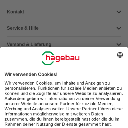
Kontakt
Dein Kontakt zu uns
Service & Hilfe
Häufige Fragen (FAQ)
Versand & Lieferung
Serviceübersicht
Meine Bestellübersicht
Unternehmen
Kontaktseite
Retoure
Newsletter
hagebau connect
Lieferstatus
Marktfinder
Lade unsere App herunter
hagebau Gruppe
Versandkosten
Gutscheinkarte kaufen
Karriere
Click & Reserve
Guthabenabfrage Gutscheinkarte
Barrierefreiheitserklärung
Click & Collect
Produktbewertungen
Unsere Sorgfaltspflichten
Du hast eine Online-Bestellung bei uns und möchtest
Elektroaltgeräte Rücknahme