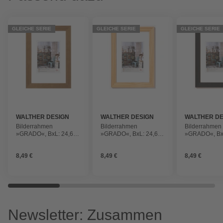
GLEICHE SERIE
GLEICHE SERIE
GLEICHE SERIE
WALTHER DESIGN
WALTHER DESIGN
WALTHER DE
Bilderrahmen
Bilderrahmen
Bilderrahmen
»GRADO«, BxL: 24,6 x
»GRADO«, BxL: 24,6 x
»GRADO«, BxL
34,6 cm, eichefarben,
34,6 cm, natur, Holz
34,6 cm, Schw
Holz
8,49 €
8,49 €
8,49 €
Newsletter: Zusammen