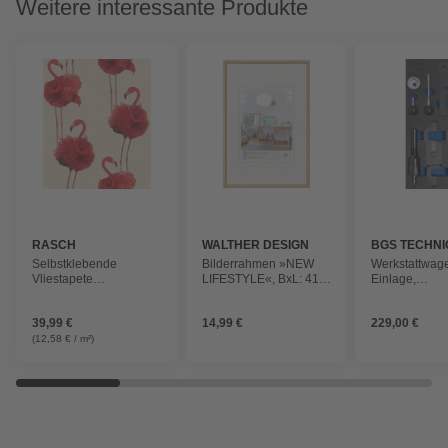
Weitere interessante Produkte
RASCH
WALTHER DESIGN
BGS TECHNI
Selbstklebende
Bilderrahmen »NEW
Werkstattwag
Vliestapete
LIFESTYLE«, BxL: 41,1
Einlage,
»Flamazing«,
x 61,1 cm, goldfarben,
Werkstattwag
6,00x0,53m Flamingo
Kunststoff
Motoreinstellw
39,99 €
14,99 €
229,00 €
pink beige
Porsche
Panamera,Ca
(12,58 € / m²)
tlg