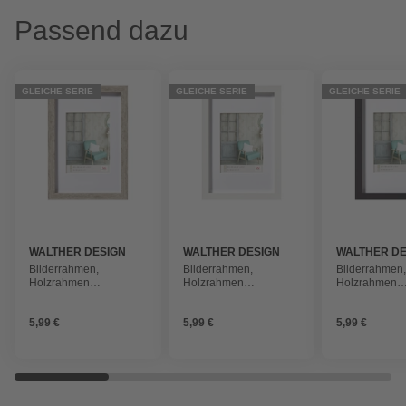
Passend dazu
GLEICHE SERIE
GLEICHE SERIE
GLEICHE SERIE
WALTHER DESIGN
WALTHER DESIGN
WALTHER DE
Bilderrahmen,
Bilderrahmen,
Bilderrahmen
Holzrahmen
Holzrahmen
Holzrahmen
Stockholm, Grau,
Stockholm, Weiß,
Stockholm, S
10x15 cm
10x15 cm
10x15 cm
5,99 €
5,99 €
5,99 €