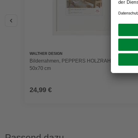
WALTHER DESIGN
Bilderrahmen, PEPPERS HOLZRAHMEN, Weiß,
50x70 cm
24,99 €
Passend dazu