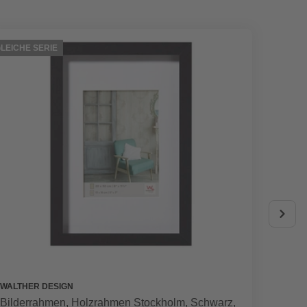
LEICHE SERIE
GLEICHE
WALTHER DESIGN
WALTHE
Bilderrahmen, Holzrahmen Stockholm, Schwarz,
Bilder