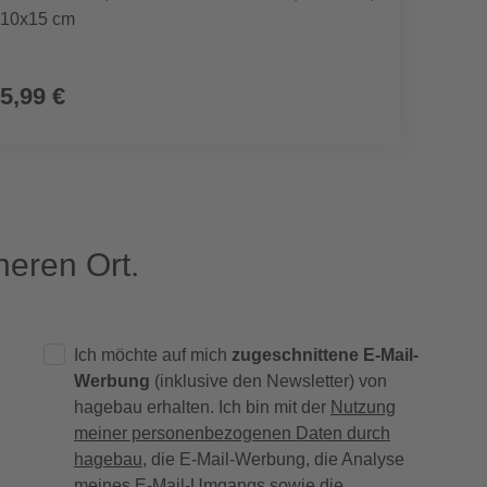
10x15 cm
20x30
5,99 €
10,4
eren Ort.
Ich möchte auf mich
zugeschnittene E-Mail-
Werbung
(inklusive den Newsletter) von
hagebau erhalten. Ich bin mit der
Nutzung
meiner personenbezogenen Daten durch
hagebau
, die E-Mail-Werbung, die Analyse
meines E-Mail-Umgangs sowie die