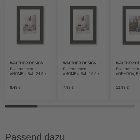
WALTHER DESIGN
WALTHER DESIGN
WALTHER DE
Bilderrahmen
Bilderrahmen
Bilderrahmen
»HOME«, BxL: 24,5 x
»HOME«, BxL: 19,5 x
»GRADO«, BxL
34,5 cm, Schwarz, Holz
24,6 cm, Schwarz, Holz
44,5 cm, Schw
8,49 €
7,99 €
11,99 €
Passend dazu