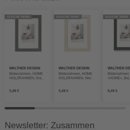
GLEICHE SERIE
GLEICHE SERIE
GLEICHE SERIE
WALTHER DESIGN
WALTHER DESIGN
WALTHER DE
Bilderrahmen, HOME
Bilderrahmen, HOME
Bilderrahmen
HOLZRAHMEN, Grau,
HOLZRAHMEN, Weiß,
»HOME«, BxL:
10x15 cm
10x15 cm
34,5 cm, Schw
5,49 €
5,49 €
8,49 €
Newsletter: Zusammen