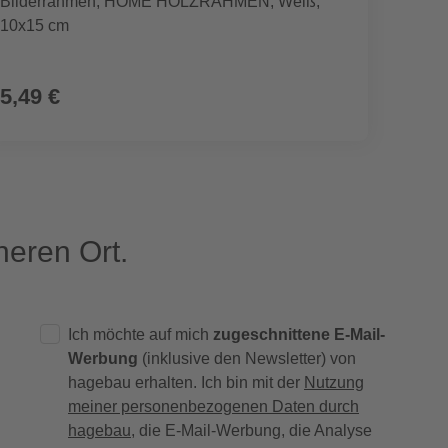
Bilderrahmen, HOME HOLZRAHMEN, Weiß,
Bilder
10x15 cm
Schwar
5,49 €
8,49
eren Ort.
Ich möchte auf mich
zugeschnittene E-Mail-
Werbung
(inklusive den Newsletter) von
hagebau erhalten. Ich bin mit der
Nutzung
meiner personenbezogenen Daten durch
hagebau
, die E-Mail-Werbung, die Analyse