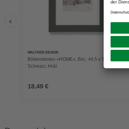
WALTHER DESIGN
Bilderrahmen »HOME«, BxL: 44,5 x 54,6 cm,
Schwarz, Holz
18,49 €