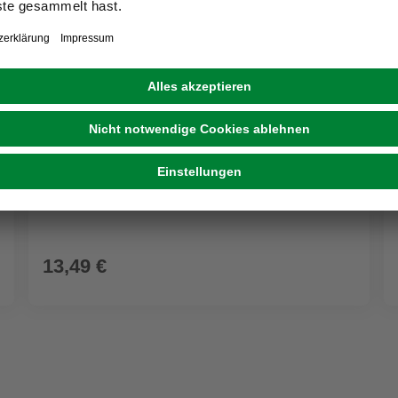
WALTHER DESIGN
Bilderrahmen »HOME«, BxL: 34,6 x 44,6 cm,
Schwarz, Holz
13,49 €