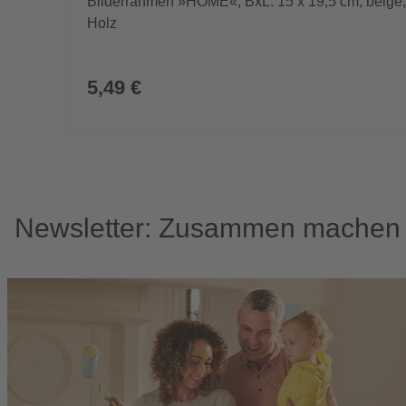
Bilderrahmen »HOME«, BxL: 15 x 19,5 cm, beige,
Holz
5,49 €
Newsletter: Zusammen machen w