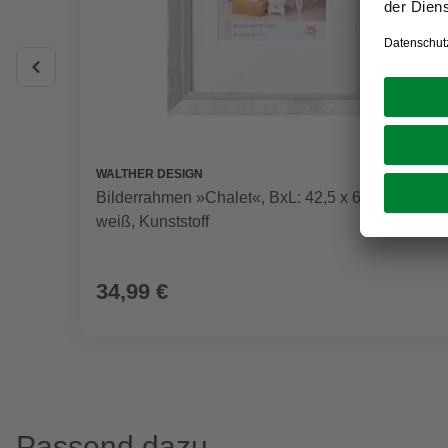
WALTHER DESIGN
Bilderrahmen »Chalet«, BxL: 42,5 x 62,5 cm,
weiß, Kunststoff
34,99 €
Passend dazu