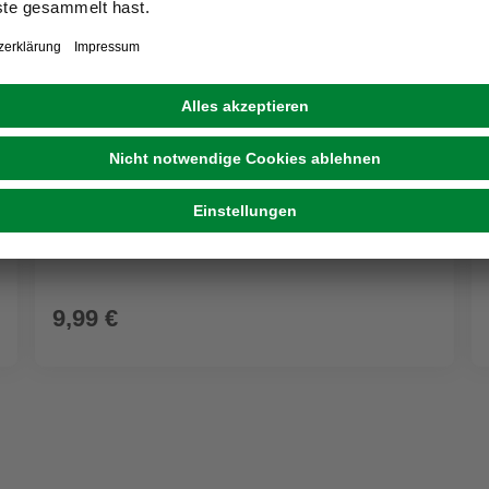
WALTHER DESIGN
Bilderrahmen »HOME«, BxL: 28,6 x 34,5 cm,
creme, Holz
9,99 €