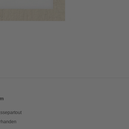
cm
assepartout
orhanden