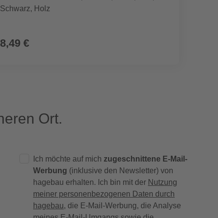
Schwarz, Holz
beige,
8,49 €
8,49
eren Ort.
Ich möchte auf mich
zugeschnittene E-Mail-
Werbung
(inklusive den Newsletter) von
hagebau erhalten. Ich bin mit der
Nutzung
meiner personenbezogenen Daten durch
hagebau
, die E-Mail-Werbung, die Analyse
meines E-Mail-Umgangs sowie die