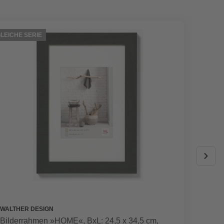
LEICHE SERIE
GLEICHE
WALTHER DESIGN
WALTHE
Bilderrahmen »HOME«, BxL: 24,5 x 34,5 cm,
Bilder