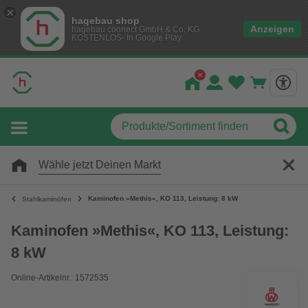
hagebau shop
Anzeigen
hagebau connect GmbH & Co. KG
KOSTENLOS- In Google Play
Wähle jetzt Deinen Markt
Kaminofen »Methis«, KO 113, Leistung: 8 kW
Stahlkaminöfen
Kaminofen »Methis«, KO 113, Leistung:
8 kW
Online-Artikelnr.: 1572535