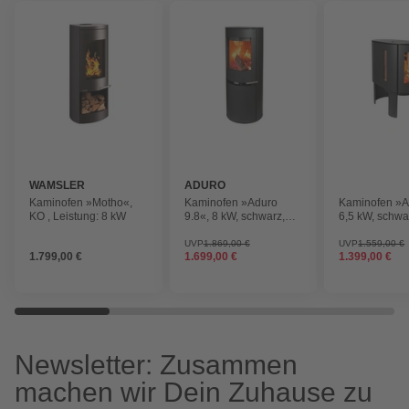
WAMSLER
ADURO
Kaminofen »Motho«,
Kaminofen »Aduro
Kaminofen »A
KO , Leistung: 8 kW
9.8«, 8 kW, schwarz,
6,5 kW, schwa
Stahl
UVP
1.869,00 €
UVP
1.559,00 €
1.799,00 €
1.699,00 €
1.399,00 €
Newsletter: Zusammen
machen wir Dein Zuhause zu