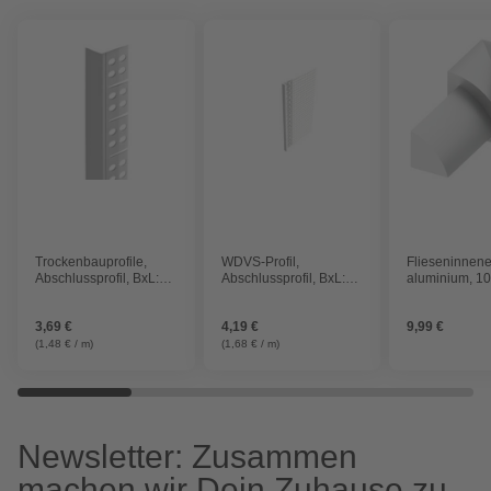
Trockenbauprofile,
WDVS-Profil,
Flieseninnen
Abschlussprofil, BxL:
Abschlussprofil, BxL:
aluminium, 1
2,3 x 250 cm
12 x 250 cm
3,69 €
4,19 €
9,99 €
(1,48 € / m)
(1,68 € / m)
Newsletter: Zusammen
machen wir Dein Zuhause zu