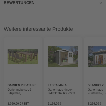
BEWERTUNGEN
Weitere interessante Produkte
GARDEN PLEASURE
LASITA MAJA
SKANHOLZ
Gartenmöbelset, 6
Gartenhaus »Ingo«,
Gartenhaus
Sitzplätze,
BxHxT: 262,6 x 222,3 x
»Ostende«, Ho
Akazienholz/Kunststoff
250 cm, (Außenmaß
BxHxT: 390 x 
inkl. Dachüberstand),
310 cm (Auß
1.099,00 € / SET
2.199,00 €
3.299,00 €
grüngrau
inkl. Dachübe