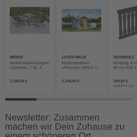
MERXX
LASITA MAJA
SKANHOLZ
Gartenmöbel-Diningset
Kinderspielhaus
Brüstung, B x 
»Santorin«, 7 tlg., 6
»Pinoccio«, BxHxT: 219
96 cm, Holz, 
Sitzplätze, Aluminium
x 188 x 270 cm, grau
schiefergrau
1.099,00 €
2.149,00 €
269,00 €
(249,07 € / m)
Newsletter: Zusammen
machen wir Dein Zuhause zu
einem schöneren Ort.