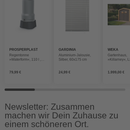
PROSPERPLAST
GARDINIA
WEKA
Regentonne
Aluminium-Jalousie,
Gartenhaus,
»Waterform«, 110 l ,
Silber, 60x175 cm
»Killarney«, 
grau
248x235x246
anthrazit, lasie
79,99 €
24,99 €
1.999,00 €
Newsletter: Zusammen
machen wir Dein Zuhause zu
einem schöneren Ort.