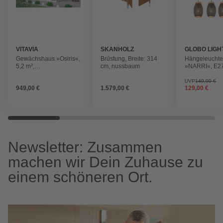
VITAVIA
SKANHOLZ
GLOBO LIGH
Gewächshaus »Osiris«,
Brüstung, Breite: 314
Hängeleucht
5,2 m²,
cm, nussbaum
»NARRI«, E27
Kunststoff/Aluminium,
Metall, ohne
winterfest
Leuchtmittel
UVP
149,00 €
949,00 €
1.579,00 €
129,00 €
Newsletter: Zusammen
machen wir Dein Zuhause zu
einem schöneren Ort.