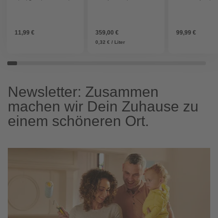
cm - gruen
Mischpalette, 1120 L -
Pflanzkübel, L
braun
x 48 x 43 cm - 
11,99 €
359,00 €
99,99 €
0,32 € / Liter
Newsletter: Zusammen
machen wir Dein Zuhause zu
einem schöneren Ort.