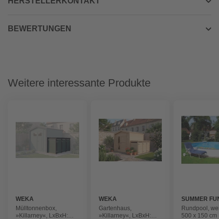
HERSTELLERKONTAKT
BEWERTUNGEN
Weitere interessante Produkte
WEKA
WEKA
SUMMER FU
Mülltonnenbox,
Gartenhaus,
Rundpool, we
»Killarney«, LxBxH:
»Killarney«, LxBxH:
500 x 150 cm