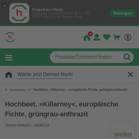
hagebau shop
Anzeigen
hagebau connect GmbH & Co. KG
KOSTENLOS- In Google Play
Wähle jetzt Deinen Markt
Hochbeet, »Killarney«, europäische Fichte, grüngrau-anthrazit
Hochbeete
Hochbeet, »Killarney«, europäische
Fichte, grüngrau-anthrazit
Online-Artikelnr.: 1608210