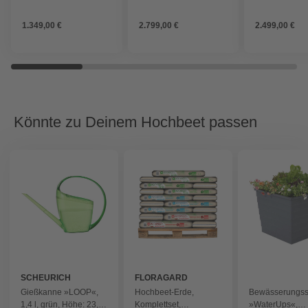
234x96x130 cm,
351x250x241 cm,
grüngrau-anthrazit
schwarz
1.349,00 €
2.799,00 €
2.499,00 €
Könnte zu Deinem Hochbeet passen
SCHEURICH
FLORAGARD
Gießkanne »LOOP«,
Hochbeet-Erde,
Bewässerungs
1,4 l, grün, Höhe: 23,5
Komplettset,
»WaterUps«,