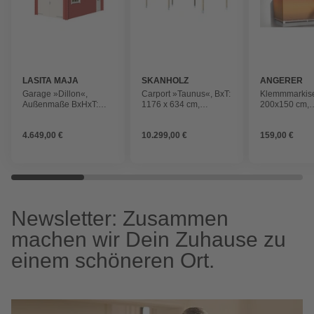
LASITA MAJA
SKANHOLZ
ANGERER
FREIZEITMÖ
Garage »Dillon«,
Carport »Taunus«, BxT:
Klemmmarkise
Außenmaße BxHxT:
1176 x 634 cm,
200x150 cm,
339,9 cmx273,6
Firsthöhe: 380 cm,
braun/orange g
cmx580, holz
unbehandelt
4.649,00 €
10.299,00 €
159,00 €
Newsletter: Zusammen
machen wir Dein Zuhause zu
einem schöneren Ort.