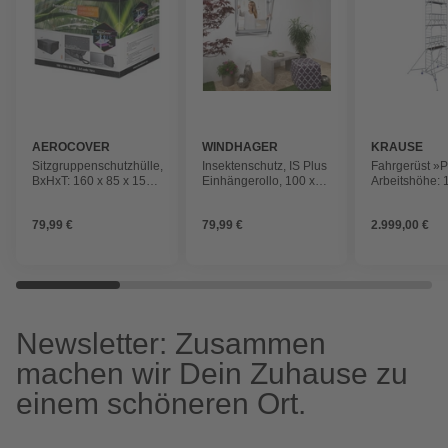
AEROCOVER
WINDHAGER
KRAUSE
Sitzgruppenschutzhülle,
Insektenschutz, IS Plus
Fahrgerüst »P
BxHxT: 160 x 85 x 150
Einhängerollo, 100 x
Arbeitshöhe: 
cm, Kunstfaser
160 cm
max. 200 kg/m
Aluminium
79,99 €
79,99 €
2.999,00 €
Newsletter: Zusammen
machen wir Dein Zuhause zu
einem schöneren Ort.