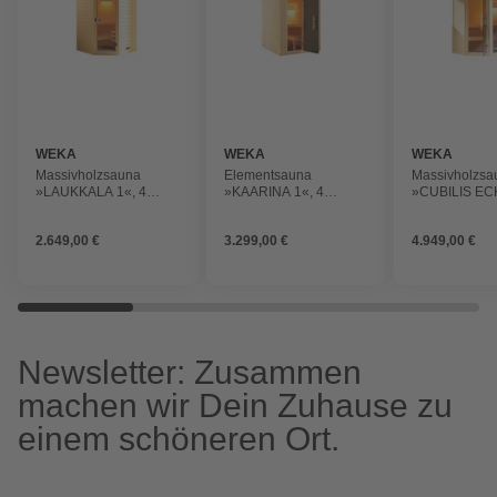
WEKA
WEKA
WEKA
Massivholzsauna
Elementsauna
Massivholzsa
»LAUKKALA 1«, 4
»KAARINA 1«, 4
»CUBILIS ECK
Personen, inkl. 4,5 kW
Personen, inkl. 4,5 kW
Personen, ink
Ofen mit externer
Ofen mit externer
Ofen mit exter
2.649,00 €
3.299,00 €
4.949,00 €
Steuerung
Steuerung
Steuerung
Newsletter: Zusammen
machen wir Dein Zuhause zu
einem schöneren Ort.