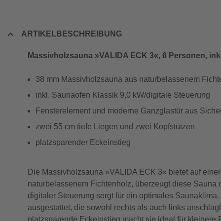
ARTIKELBESCHREIBUNG
Massivholzsauna »VALIDA ECK 3«, 6 Personen, inkl
38 mm Massivholzsauna aus naturbelassenem Ficht
inkl. Saunaofen Klassik 9,0 kW/digitale Steuerung
Fensterelement und moderne Ganzglastür aus Sicherh
zwei 55 cm tiefe Liegen und zwei Kopfstützen
platzsparender Eckeinstieg
Die Massivholzsauna »VALIDA ECK 3« bietet auf einer
naturbelassenem Fichtenholz, überzeugt diese Sauna du
digitaler Steuerung sorgt für ein optimales Saunaklim
ausgestattet, die sowohl rechts als auch links anschlag
platzsparende Eckeinstieg macht sie ideal für kleinere