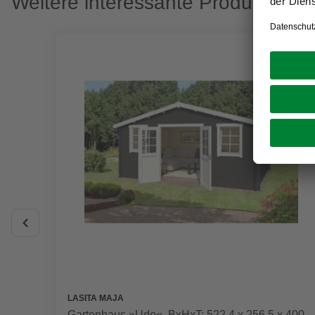
Weitere interessante Produkte
LASITA MAJA
Gartenhaus »Udo«, BxHxT: 522,4 x 256,5 x 400