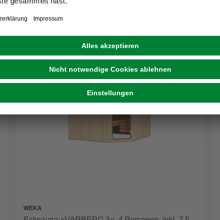
WEKA
Ecksauna »VARBERG 3«, 4 Personen, inkl. 7,5