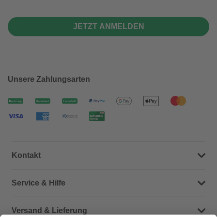
JETZT ANMELDEN
Unsere Zahlungsarten
Kontakt
Dein Kontakt zu uns
Service & Hilfe
Häufige Fragen (FAQ)
Versand & Lieferung