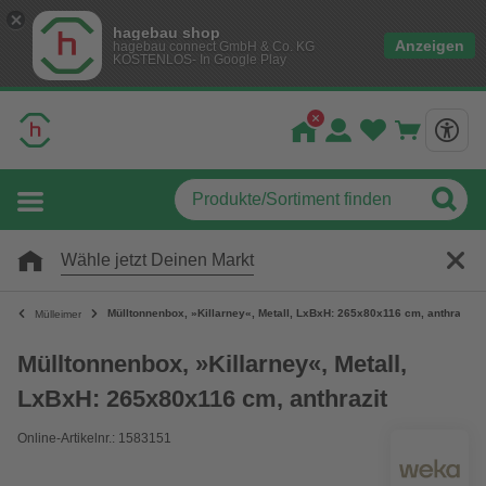
hagebau shop
Anzeigen
hagebau connect GmbH & Co. KG
KOSTENLOS- In Google Play
Wähle jetzt Deinen Markt
Mülltonnenbox, »Killarney«, Metall, LxBxH: 265x80x116 cm, anthrazit
Mülleimer
Mülltonnenbox, »Killarney«, Metall,
LxBxH: 265x80x116 cm, anthrazit
Online-Artikelnr.: 1583151