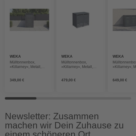
WEKA
WEKA
WEKA
Mülltonnenbox,
Mülltonnenbox,
Mülltonnenbo
»Killarney«, Metall,
»Killarney«, Metall,
»Killarney«, M
LxBxH: 80x68x1116
LxBxH: 132x80x116
LxBxH: 198,5
cm, anthrazit
cm, anthrazit
cm, anthrazit
349,00 €
479,00 €
649,00 €
Newsletter: Zusammen
machen wir Dein Zuhause zu
einem schöneren Ort.