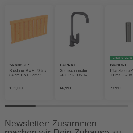
GRATIS VER
SKANHOLZ
CORNAT
BIOHORT
Brüstung, B x H: 78,5 x
Spültischarmatur
Pflanzbeet »M
84 cm, Holz, Farbe:
»NOIR ROUND«,
T-Profil, BxHx
natur
Messing/Druckguss,
45 x 7,2 cm, 
matt, ⅜"
metallic
199,00 €
66,99 €
73,99 €
Newsletter: Zusammen
machen wir Dein Zuhause zu