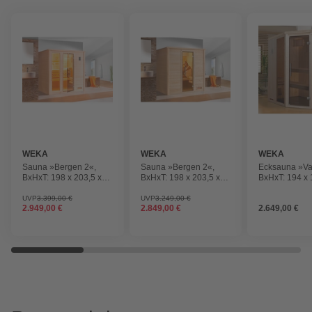
WEKA
WEKA
WEKA
Sauna »Bergen 2«,
Sauna »Bergen 2«,
Ecksauna »Va
BxHxT: 198 x 203,5 x
BxHxT: 198 x 203,5 x
BxHxT: 194 x 
198 cm
198 cm
cm
UVP
3.399,00 €
UVP
3.249,00 €
2.949,00 €
2.849,00 €
2.649,00 €