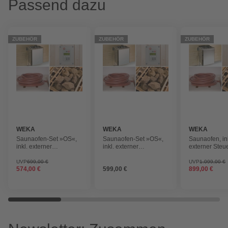
Passend dazu
ZUBEHÖR
ZUBEHÖR
ZUBEHÖR
WEKA
WEKA
WEKA
Saunaofen-Set »OS«,
Saunaofen-Set »OS«,
Saunaofen, in
inkl. externer
inkl. externer
externer Steu
Steuerung, 7,5 kW
Steuerung, 9 kW
kW
UVP
699,00 €
UVP
1.099,00 €
574,00 €
599,00 €
899,00 €