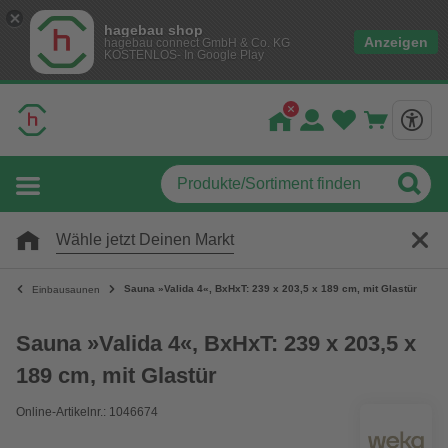
hagebau shop
Anzeigen
hagebau connect GmbH & Co. KG
KOSTENLOS- In Google Play
Wähle jetzt Deinen Markt
Sauna »Valida 4«, BxHxT: 239 x 203,5 x 189 cm, mit Glastür
Einbausaunen
Sauna »Valida 4«, BxHxT: 239 x 203,5 x
189 cm, mit Glastür
Online-Artikelnr.: 1046674