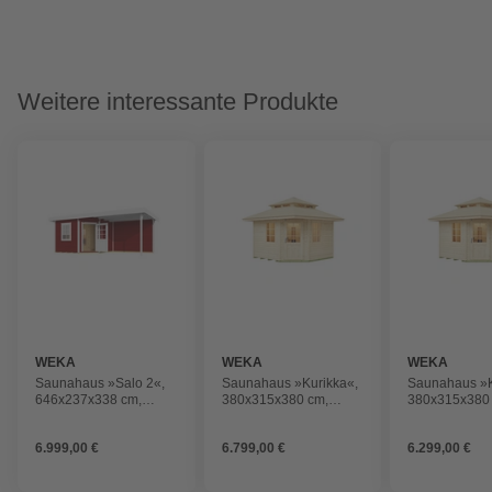
Weitere interessante Produkte
WEKA
WEKA
WEKA
Saunahaus »Salo 2«,
Saunahaus »Kurikka«,
Saunahaus »K
646x237x338 cm,
380x315x380 cm,
380x315x380
(BxHxT), ohne Ofen
(BxHxT), mit Ofen
(BxHxT), ohn
6.999,00 €
6.799,00 €
6.299,00 €