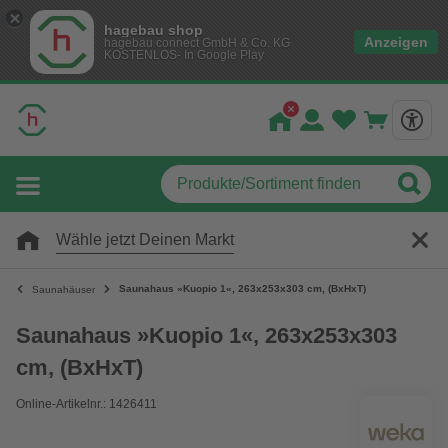
hagebau shop
Anzeigen
hagebau connect GmbH & Co. KG
KOSTENLOS- In Google Play
Wähle jetzt Deinen Markt
Saunahaus »Kuopio 1«, 263x253x303 cm, (BxHxT)
Saunahäuser
Saunahaus »Kuopio 1«, 263x253x303
cm, (BxHxT)
Online-Artikelnr.: 1426411