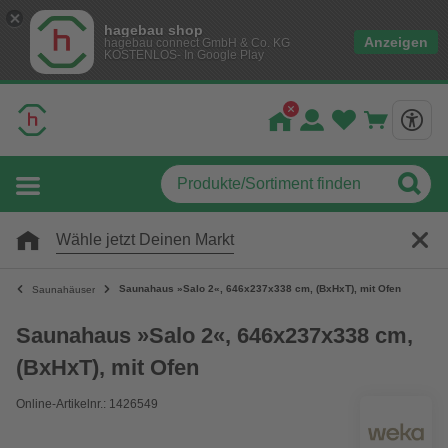
hagebau shop
Anzeigen
hagebau connect GmbH & Co. KG
KOSTENLOS- In Google Play
Wähle jetzt Deinen Markt
Saunahaus »Salo 2«, 646x237x338 cm, (BxHxT), mit Ofen
Saunahäuser
Saunahaus »Salo 2«, 646x237x338 cm,
(BxHxT), mit Ofen
Online-Artikelnr.: 1426549