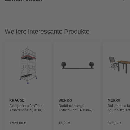
Weitere interessante Produkte
KRAUSE
WENKO
MERXX
Fahrgerüst »ProTec«,
Badetuchstange
Balkonset »It
Arbeitshöhe: 5,30 m,
»Static-Loc + Pavia«,
tlg., 2 Sitzplät
max. 200 kg/m²,
BxH: 41,5 x 9, Metall,
Aluminium
Aluminium
schwarz
1.929,00 €
18,99 €
319,00 €