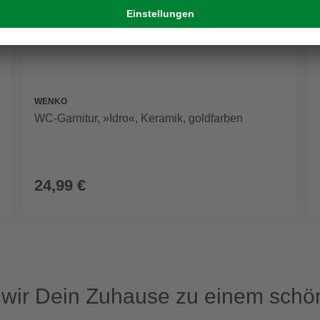
WENKO
WC-Garnitur, »Idro«, Keramik, goldfarben
24,99 €
ir Dein Zuhause zu einem schön