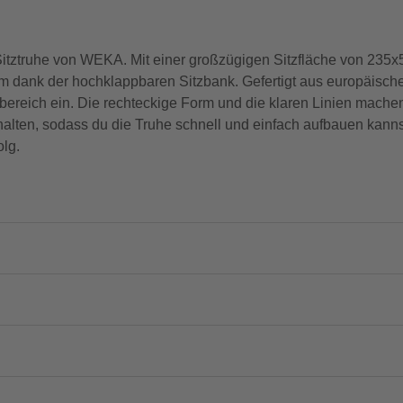
y Sitztruhe von WEKA. Mit einer großzügigen Sitzfläche von 235x5
dank der hochklappbaren Sitzbank. Gefertigt aus europäischer 
ereich ein. Die rechteckige Form und die klaren Linien mach
halten, sodass du die Truhe schnell und einfach aufbauen kannst
olg.