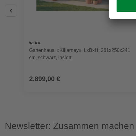
WEKA
Gartenhaus, »Killarney«, LxBxH: 261x250x241
cm, schwarz, lasiert
2.899,00 €
Newsletter: Zusammen machen w