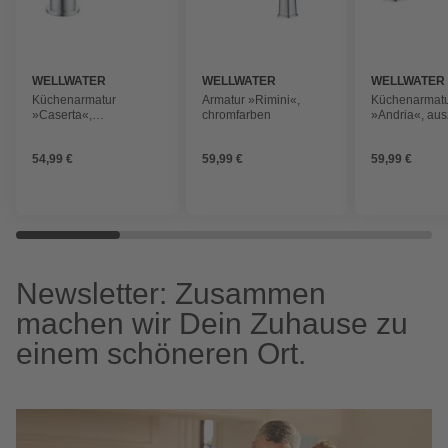
WELLWATER
WELLWATER
WELLWATER
Küchenarmatur
Armatur »Rimini«,
Küchenarmat
»Caserta«,
chromfarben
»Andria«, aus
ausziehbare Brause,
Brause, chro
chromfarben
54,99 €
59,99 €
59,99 €
Newsletter: Zusammen
machen wir Dein Zuhause zu
einem schöneren Ort.