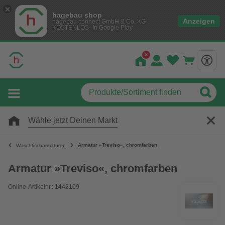
hagebau shop
Anzeigen
hagebau connect GmbH & Co. KG
KOSTENLOS- In Google Play
Wähle jetzt Deinen Markt
Armatur »Treviso«, chromfarben
Waschtischarmaturen
Armatur »Treviso«, chromfarben
Online-Artikelnr.: 1442109