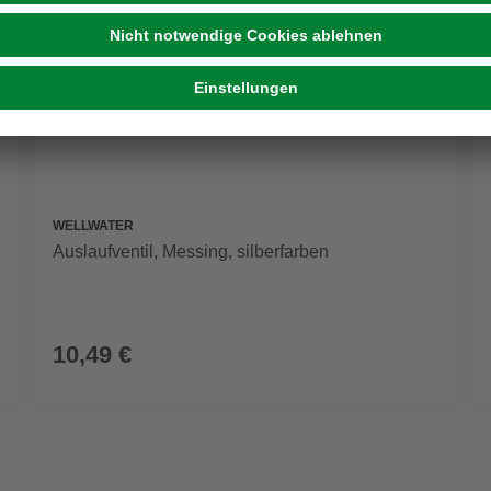
WELLWATER
Auslaufventil, Messing, silberfarben
10,49 €