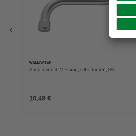
WELLWATER
Auslaufventil, Messing, silberfarben, 3/4"
10,49 €