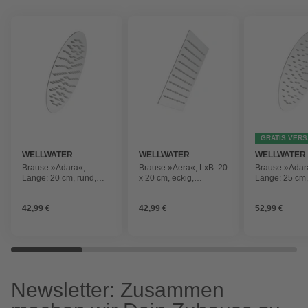
GRATIS VER
WELLWATER
WELLWATER
WELLWATER
Brause »Adara«,
Brause »Aera«, LxB: 20
Brause »Adar
Länge: 20 cm, rund,
x 20 cm, eckig,
Länge: 25 cm,
chromfarben
chromfarben
chromfarben
42,99 €
42,99 €
52,99 €
Newsletter: Zusammen