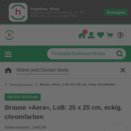
hagebau shop
Anzeigen
hagebau connect GmbH & Co. KG
KOSTENLOS- In Google Play
Wähle jetzt Deinen Markt
Brause »Aera«, LxB: 25 x 25 cm, eckig, chromfarben
Überkopfbrausen
GRATIS VERSAND
Brause »Aera«, LxB: 25 x 25 cm, eckig,
chromfarben
Online-Artikelnr.: 1444149