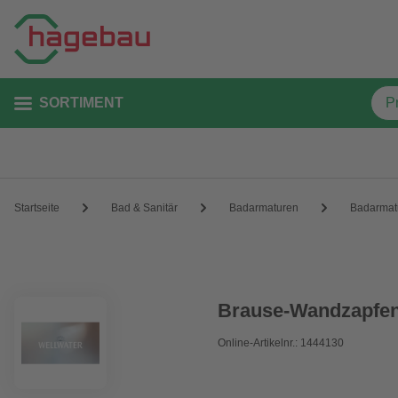
SORTIMENT
Startseite
Bad & Sanitär
Badarmaturen
Badarmat
Brause-Wandzapfen,
Online-Artikelnr.: 1444130