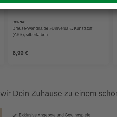
CORNAT
Brause-Wandhalter »Universal«, Kunststoff
(ABS), silberfarben
6,99 €
ir Dein Zuhause zu einem schön
Exklusive Angebote und Gewinnspiele