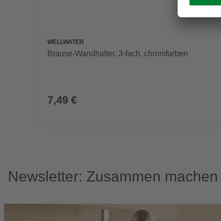
WELLWATER
Brause-Wandhalter, 3-fach, chromfarben
7,49 €
Newsletter: Zusammen machen w