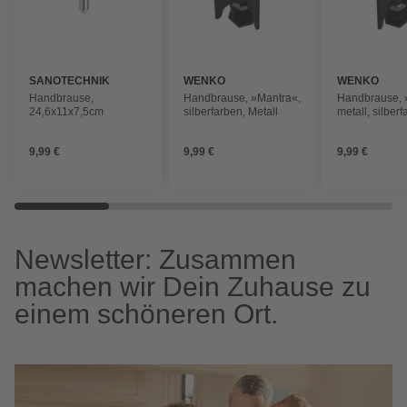
SANOTECHNIK
WENKO
WENKO
Handbrause,
Handbrause, »Mantra«,
Handbrause, 
24,6x11x7,5cm
silberfarben, Metall
metall, silber
9,99 €
9,99 €
9,99 €
Newsletter: Zusammen
machen wir Dein Zuhause zu
einem schöneren Ort.